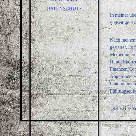
DATENSCHUTZ
In meiner übe
vielseitige 
Nach meinem S
gestartet. Es 
Medienuntern
Handelskonzer
Finanzen/Con
Abgerundet w
Unternehmens
Führungsauf
Jetzt ist die