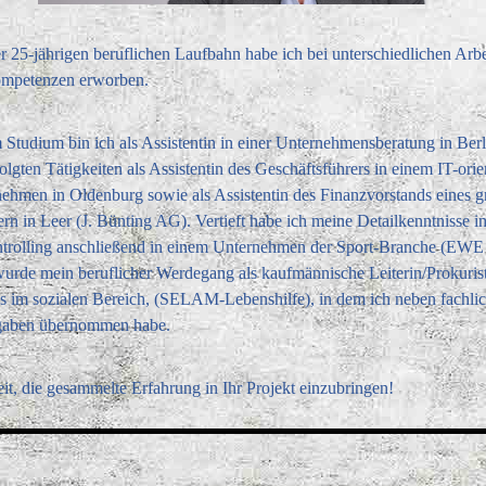
r 25-jährigen beruflichen Laufbahn habe ich bei unterschiedlichen Arb
Kompetenzen erworben.
tudium bin ich als Assistentin in einer Unternehmensberatung in Berl
folgten Tätigkeiten als Assistentin des Geschäftsführers in einem IT-orie
ehmen in Oldenburg sowie als Assistentin des Finanzvorstands eines 
n in Leer (J. Bünting AG). Vertieft habe ich meine Detailkenntnisse i
trolling anschließend in einem Unternehmen der Sport-Branche (EWE 
urde mein beruflicher Werdegang als kaufmännische Leiterin/Prokurist
 im sozialen Bereich, (SELAM-Lebenshilfe), in dem ich neben fachli
gaben übernommen habe.
 Zeit, die gesammelte Erfahrung in Ihr Projekt einzubringen!