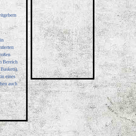
eitgebern
in
ntierten
großen
m Bereich
Baskets).
in eines
chen auch