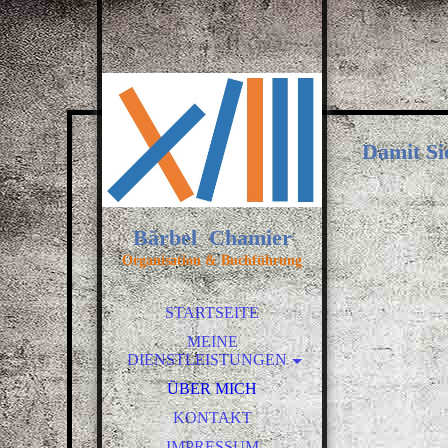
Damit Si
Bärbel Chamier
Organisation & Buchführung
STARTSEITE
MEINE
DIENSTLEISTUNGEN
ABLAGE-ORGANISATION
ÜBER MICH
BUCHFÜHRUNG
KONTAKT
PC-HILFESTELLUNG
IMPRESSUM